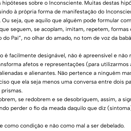
hipóteses sobre o Inconsciente. Muitas destas hip
indo à própria forma de manifestação do Inconscie
 Ou seja, que aquilo que alguém pode formular como
que seguem, se acoplam, imitam, repetem, formas 
 do Pai”, no olhar do amado, no tom de voz da babá
ão é facilmente designável, não é apreensível e não
ransforma afetos e representações (para utilizarmo
, alienadas e alienantes. Não pertence a ninguém mas
ciso que ela seja menos uma conversa entre dois par
 prismas.
dobrem, se redobrem e se desobriguem, assim, a sign
ndo perder o fio da meada daquilo que diz (sintoma)
te como condição e não como mal a ser debelado.