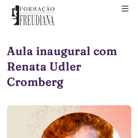
Skip
Me
to
content
Aula inaugural com
Renata Udler
Cromberg