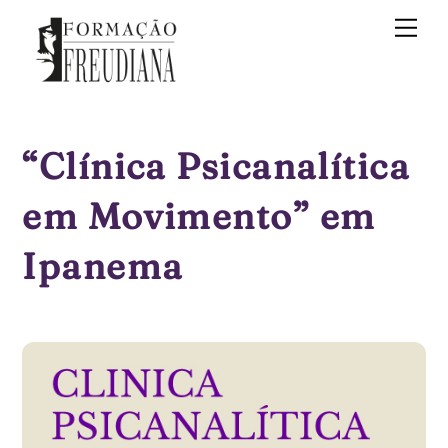
Skip
Me
to
content
“Clínica Psicanalítica
em Movimento” em
Ipanema