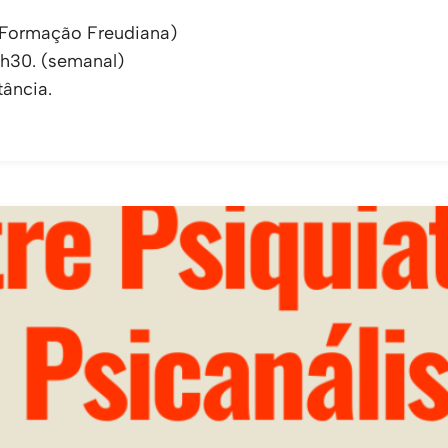
a Formação Freudiana)
1h30. (semanal)
tância.